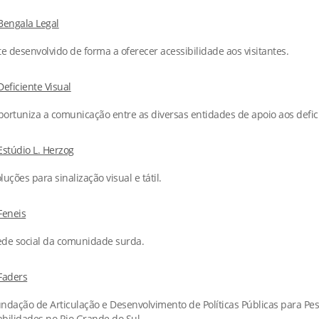
Bengala Legal
te desenvolvido de forma a oferecer acessibilidade aos visitantes.
Deficiente Visual
ortuniza a comunicação entre as diversas entidades de apoio aos defici
Estúdio L. Herzog
luções para sinalização visual e tátil.
Feneis
de social da comunidade surda.
Faders
ndação de Articulação e Desenvolvimento de Políticas Públicas para Pes
bilidades no Rio Grande do Sul.