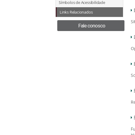
Símbolos de Acessibilidade
Links Relacionados
Si
Fale conosco
Op
So
Re
Fu
Ha