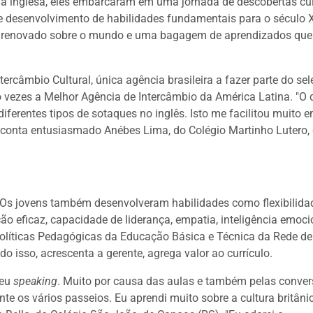
 inglesa, eles embarcaram em uma jornada de descobertas cul
e desenvolvimento de habilidades fundamentais para o século X
r renovado sobre o mundo e uma bagagem de aprendizados que
ercâmbio Cultural, única agência brasileira a fazer parte do sel
nco vezes a Melhor Agência de Intercâmbio da América Latina. "O 
ferentes tipos de sotaques no inglês. Isto me facilitou muito 
conta entusiasmado Anébes Lima, do Colégio Martinho Lutero,
. Os jovens também desenvolveram habilidades como flexibilida
ão eficaz, capacidade de liderança, empatia, inteligência emoci
e Políticas Pedagógicas da Educação Básica e Técnica da Rede de
o isso, acrescenta a gerente, agrega valor ao currículo.
eu
speaking
. Muito por causa das aulas e também pelas conve
e os vários passeios. Eu aprendi muito sobre a cultura britâni