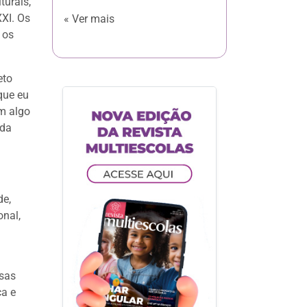
turais,
XI. Os
« Ver mais
 os
eto
que eu
em algo
 da
de,
onal,
rsas
ca e