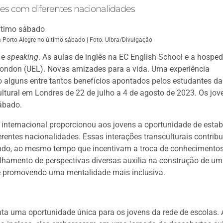
es com diferentes nacionalidades
Porto Alegre no último sábado | Foto: Ulbra/Divulgação
e
speaking
. As aulas de inglês na EC English School e a hosp
t London (UEL). Novas amizades para a vida. Uma experiência
o alguns entre tantos benefícios apontados pelos estudantes d
ltural em Londres de 22 de julho a 4 de agosto de 2023. Os jov
sábado.
 internacional proporcionou aos jovens a oportunidade de estab
erentes nacionalidades. Essas interações transculturais contri
undo, ao mesmo tempo que incentivam a troca de conhecimentos
tilhamento de perspectivas diversas auxilia na construção de u
e e promovendo uma mentalidade mais inclusiva.
nta uma oportunidade única para os jovens da rede de escolas.