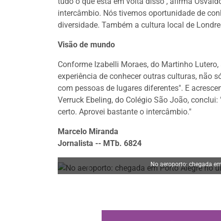
tudo o que está em volta disso", afirma Osvald
intercâmbio. Nós tivemos oportunidade de con
diversidade. Também a cultura local de Londres
Visão de mundo
Conforme Izabelli Moraes, do Martinho Lutero,
experiência de conhecer outras culturas, não s
com pessoas de lugares diferentes". E acresce
Verruck Ebeling, do Colégio São João, conclui:
certo. Aprovei bastante o intercâmbio."
Marcelo Miranda
Jornalista -- MTb. 6824
No aeroporto: chegada em 
Anterior