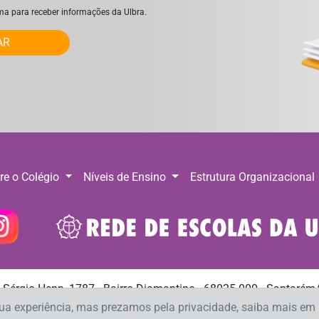
ima para receber informações da Ulbra.
AR
re o Colégio
Níveis de Ensino
Estrutura Organizacional
. Sérgio Henn, 1787 - Bairro Diamantino - 68025-000 - Santarém
Telefone: (93) 93618 0027 E-mail:
csalvadorsantarem@ulbra.br
sua experiência, mas prezamos pela privacidade, saiba mais e