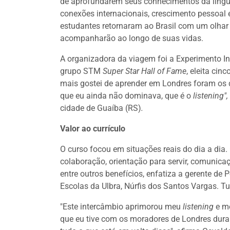
de aprofundarem seus conhecimentos da língua
conexões internacionais, crescimento pessoal 
estudantes retornaram ao Brasil com um olha
acompanharão ao longo de suas vidas.
A organizadora da viagem foi a Experimento Int
grupo STM
Super Star Hall of Fame
, eleita ci
mais gostei de aprender em Londres foram os di
que eu ainda não dominava, que é o
listening",
cidade de Guaíba (RS)
.
Valor ao currículo
O curso focou em situações reais do dia a dia
colaboração, orientação para servir, comunicaç
entre outros benefícios, enfatiza a gerente d
Escolas da Ulbra, Núrfis dos Santos Vargas. Tud
"Este intercâmbio aprimorou meu
listening
e m
que eu tive com os moradores de Londres durant