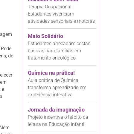
Terapia Ocupacional:
Estudantes vivenciam
atividades sensoriais e motoras
edagem
Maio Solidário
Estudantes arrecadam cestas
a Rede
básicas para famílias em
ens, de
tratamento oncológico
Química na prática!
elecer
Aula prática de Química
buem
transforma aprendizado em
 e
experiência interativa
ma
Jornada da imaginação
Projeto incentiva o hábito da
leitura na Educação Infantil
 Além