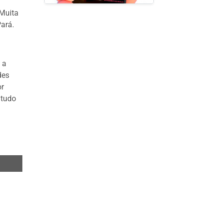
 Muita
Pará.
 a
des
or
 tudo
róximo