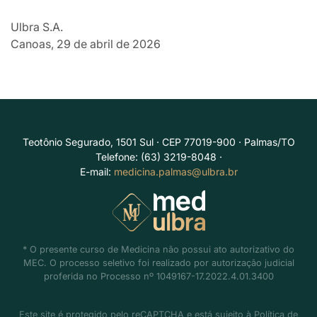
Ulbra S.A.
Canoas, 29 de abril de 2026
Teotônio Segurado, 1501 Sul · CEP 77019-900 · Palmas/TO
Telefone: (63) 3219-8048 ·
E-mail:
medicina.palmas@ulbra.br
* O presente curso de Medicina não possui ato autorizativo do
MEC. O processo seletivo foi realizado por autorização judicial
proferida no Processo nº 1049167-17.2022.4.01.3400
Este site é protegido pelo reCAPTCHA e está sujeito à
Política de