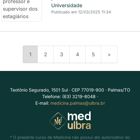
Universidade
Publicado em 12/03/2025 11:34
1
2
3
4
5
>
Teotônio Segurado, 1501 Sul · CEP 77019-900 · Palmas/TO
Telefone: (63) 3219-8048 ·
E-mail:
medicina.palmas@ulbra.br
* O presente curso de Medicina não possui ato autorizativo do