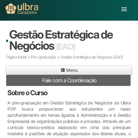
Alterar Unidade
Gestão Estratégica de
Buscar
Negócios
(EAD)
Já sou Aluno
Página Inicial
»
Pós-graduação
» Gestão Estratégica de Negócios
(EAD)
Matricule-se
Menu
Educação Básica
Fale com a Coordenação
Graduação
Pós-graduação
Sobre o Curso
Educação a Distância
A pós-graduação em Gestão Estratégica de Negócios da Ulbra
Pesquisa
POP busca proporcionar aos estudantes um maior
Extensão
aprofundamento em temas ligados à Administração e à Gestão
Infraestrutura e Serviços
Empresarial de organizações públicas e privadas. Através de um
currículo teórico-prático elaborado em cima dos principais
Inovação
modelos e padrões de atuação esperados dos líderes atuais, o
Sobre a ULBRA