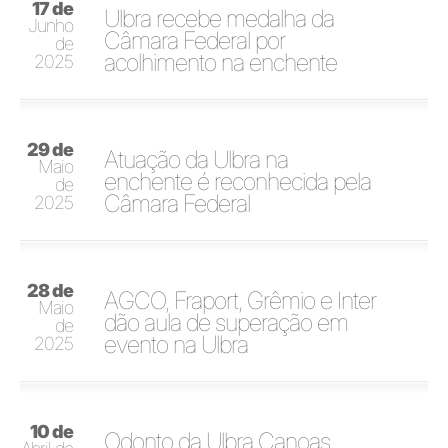
17 de
Ulbra recebe medalha da
Junho
Câmara Federal por
de
acolhimento na enchente
2025
29 de
Atuação da Ulbra na
Maio
enchente é reconhecida pela
de
Câmara Federal
2025
28 de
AGCO, Fraport, Grêmio e Inter
Maio
dão aula de superação em
de
evento na Ulbra
2025
10 de
Odonto da Ulbra Canoas