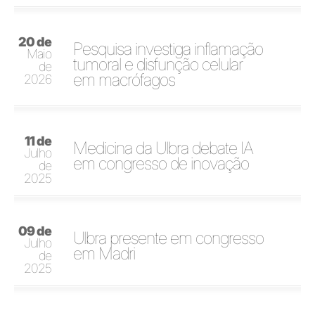
20 de
Pesquisa investiga inflamação
Maio
tumoral e disfunção celular
de
em macrófagos
2026
11 de
Medicina da Ulbra debate IA
Julho
em congresso de inovação
de
2025
09 de
Ulbra presente em congresso
Julho
em Madri
de
2025