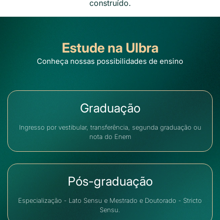
construído.
Estude na Ulbra
Conheça nossas possibilidades de ensino
Graduação
Ingresso por vestibular, transferência, segunda graduação ou
nota do Enem
Pós-graduação
Especialização - Lato Sensu e Mestrado e Doutorado - Stricto
Sensu.