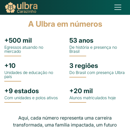
Matricule-se
A Ulbra em números
+
500
mil
53
anos
Egressos atuando no
De história e presença no
mercado
Brasil
+
10
3
regiões
Unidades de educação no
Do Brasil com presença Ulbra
país
+
9
estados
+
20
mil
Com unidades e polos ativos
Alunos matriculados hoje
Aqui, cada número representa uma carreira
transformada, uma família impactada, um futuro