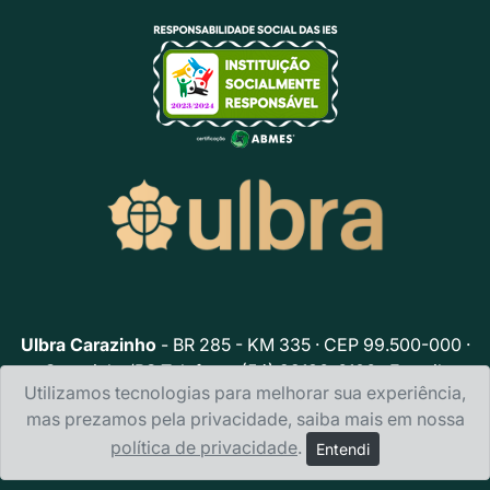
Ulbra Carazinho
- BR 285 - KM 335 · CEP 99.500-000 ·
Carazinho/RS Telefone: (54) 99136-6106 · E-mail:
Utilizamos tecnologias para melhorar sua experiência,
ulbracarazinho@ulbra.br
mas prezamos pela privacidade, saiba mais em nossa
Política de privacidade
política de privacidade
.
Entendi