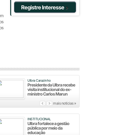
Registre Interesse
em
os
os
Ulbra Carazinho
Presidente da Ulbra recebe
visita institucional do ex-
ministro Carlos Marun
mais notícias »
INSTITUCIONAL
Ulbra fortalece a gestão
pública por meio da
educação