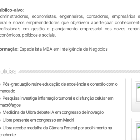
úblico-alvo:
dministradores, economistas, engenheiros, contadores, empresários 
eral e novos empreendedores que objetivem aperfeiçoar conheciment
rofissionais em gestão e planejamento empresarial nos novos cenári
conômicos, políticos e sociais.
ormação:
Especialista MBA em Inteligência de Negócios
otícias
Pós-graduação reúne educação de excelência e conexão com o
»
mercado
Pesquisa investiga inflamação tumoral e disfunção celular em
»
macrófagos
Medicina da Ulbra debate IA em congresso de inovação
»
Ulbra presente em congresso em Madri
»
Ulbra recebe medalha da Câmara Federal por acolhimento na
»
enchente