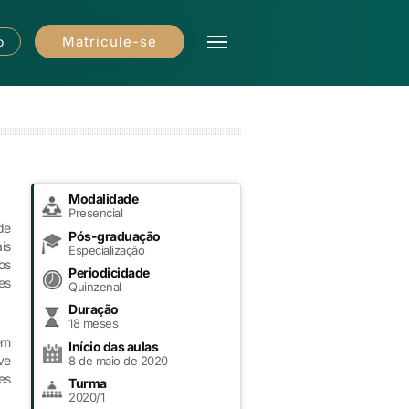
Matricule-se
o
Modalidade
Presencial
de
Pós-graduação
is
Especialização
os
Periodicidade
es
Quinzenal
Duração
18 meses
em
Início das aulas
ve
8 de maio de 2020
es
Turma
2020/1