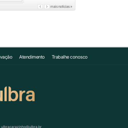
mais notícias »
ovação
Atendimento
Trabalhe conosco
:
ulbracarazinho@ulbra.br