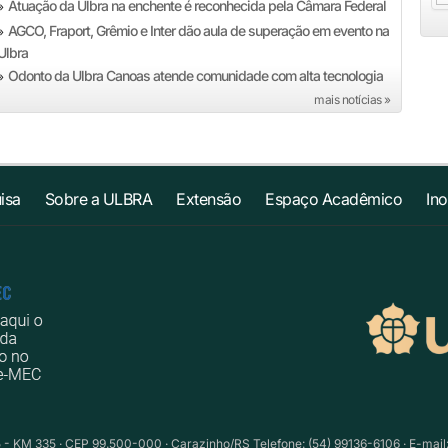
Atuação da Ulbra na enchente é reconhecida pela Câmara Federal
»
AGCO, Fraport, Grêmio e Inter dão aula de superação em evento na
»
Ulbra
Odonto da Ulbra Canoas atende comunidade com alta tecnologia
»
mais notícias »
isa
Sobre a ULBRA
Extensão
Espaço Acadêmico
In
 - KM 335 · CEP 99.500-000 · Carazinho/RS Telefone: (54) 99136-6106 · E-mail