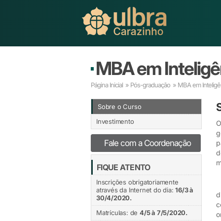
MBA em Inteligê
Página Inicial
»
Pós-graduação
» MBA em Inteligê
Sobre o Curso
Investimento
O
g
Fale com a Coordenação
p
d
m
FIQUE ATENTO
Inscrições obrigatoriamente
C
através da Internet do dia:
16/3 à
d
30/4/2020.
c
Matrículas: de
4/5 à 7/5/2020.
o