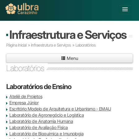
Alterar Unidade
Infraestrutura e Serviços
Buscar
Página Inicial
»
Infraestrutura e Serviços
» Laboratórios
Já sou Aluno
Menu
Matricule-se
Laboratórios
Educação Básica
Graduação
Laboratórios de Ensino
Pós-graduação
Ateliê de Projetos
Educação a Distância
Empresa Júnior
Pesquisa
Escritório Modelo de Arquitetura e Urbanismo - EMAU
Extensão
Laboratório de Agronegócio e Logística
Infraestrutura e Serviços
Laboratório de Anatomia Humana
Laboratório de Avaliação Física
Inovação
Laboratório de Bioquímica e Imunologia
Sobre a ULBRA