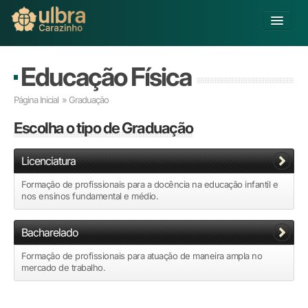
Alterar Unidade
Educação Física
Buscar
Página Inicial
»
Graduação
Já sou Aluno
Escolha
o tipo de Graduação
Matricule-se
Licenciatura
Educação Básica
Graduação
Formação de profissionais para a docência na educação infantil e
nos ensinos fundamental e médio.
Pós-graduação
Educação a Distância
Bacharelado
Pesquisa
Extensão
Formação de profissionais para atuação de maneira ampla no
mercado de trabalho.
Infraestrutura e Serviços
Inovação
Sobre a ULBRA