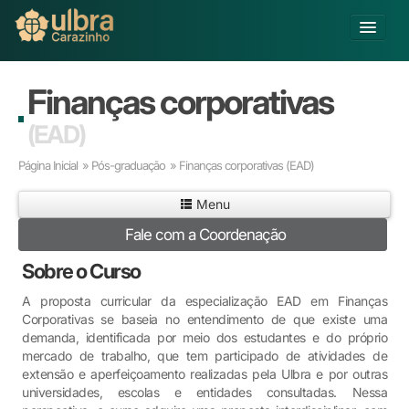
Alterar Unidade
Finanças corporativas
Buscar
(EAD)
Já sou Aluno
Página Inicial
»
Pós-graduação
» Finanças corporativas
(EAD)
Matricule-se
Menu
Educação Básica
Fale com a Coordenação
Graduação
Pós-graduação
Sobre o Curso
Educação a Distância
A proposta curricular da especialização EAD em Finanças
Pesquisa
Corporativas se baseia no entendimento de que existe uma
Extensão
demanda, identificada por meio dos estudantes e do próprio
mercado de trabalho, que tem participado de atividades de
Infraestrutura e Serviços
extensão e aperfeiçoamento realizadas pela Ulbra e por outras
Inovação
universidades, escolas e entidades consultadas. Nessa
Sobre a ULBRA