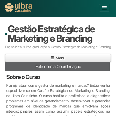
Alterar Unidade
Gestão Estratégica de
Buscar
Marketing e Branding
Já sou Aluno
Página Inicial
»
Pós-graduação
» Gestão Estratégica de Marketing e Branding
Matricule-se
Menu
Educação Básica
Fale com a Coordenação
Graduação
Pós-graduação
Sobre o Curso
Educação a Distância
Planeja atuar como gestor de marketing e marcas? Então venha
Pesquisa
especializar-se em Gestão Estratégica de Marketing e Branding
Extensão
na Ulbra Carazinho. O curso habilita o profissional a diagnosticar
problemas em nível de gerenciamento, desenvolver e gerenciar
Infraestrutura e Serviços
programas de identidade de marcas que envolvam ações
Inovação
interdisciplinares assim como assumir papéis estratégicos na
Sobre a ULBRA