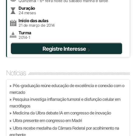
Quinzenal - 6ª feira noite ou sábado manhã e tarde
Duração
24 meses
Início das aulas
21 de março de 2014
Turma
2014-1
Registre Interesse
Notícias
Pós-graduação reúne educação de excelência e conexão com o
»
mercado
Pesquisa investiga inflamação tumoral e disfunção celular em
»
macrófagos
Medicina da Ulbra debate IA em congresso de inovação
»
Ulbra presente em congresso em Madri
»
Ulbra recebe medalha da Câmara Federal por acolhimento na
»
enchente