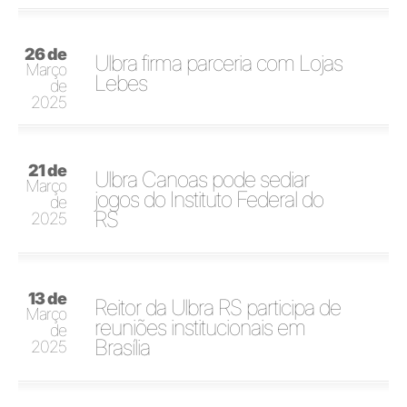
26 de
Ulbra firma parceria com Lojas
Março
Lebes
de
2025
21 de
Ulbra Canoas pode sediar
Março
jogos do Instituto Federal do
de
RS
2025
13 de
Reitor da Ulbra RS participa de
Março
reuniões institucionais em
de
Brasília
2025