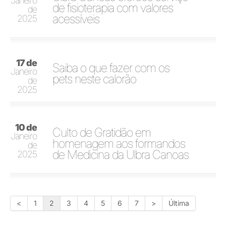
Janeiro
de fisioterapia com valores
de
acessíveis
2025
17 de
Saiba o que fazer com os
Janeiro
pets neste calorão
de
2025
10 de
Culto de Gratidão em
Janeiro
homenagem aos formandos
de
de Medicina da Ulbra Canoas
2025
<
1
2
3
4
5
6
7
>
Última