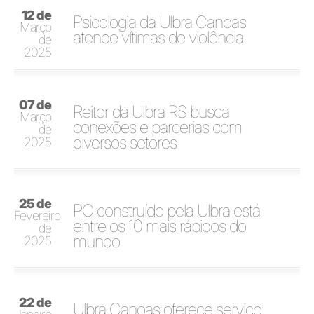
12 de
Psicologia da Ulbra Canoas
Março
atende vítimas de violência
de
2025
07 de
Reitor da Ulbra RS busca
Março
conexões e parcerias com
de
diversos setores
2025
25 de
PC construído pela Ulbra está
Fevereiro
entre os 10 mais rápidos do
de
mundo
2025
22 de
Ulbra Canoas oferece serviço