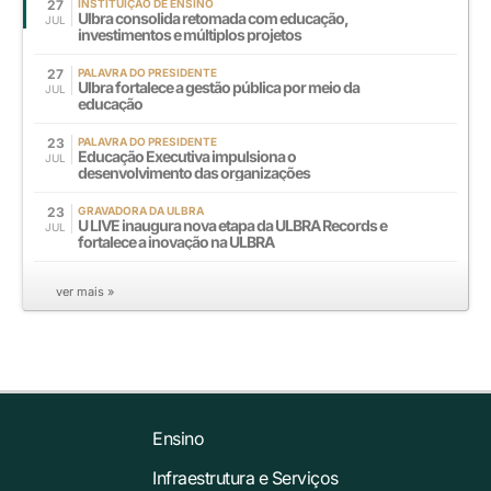
27
INSTITUIÇÃO DE ENSINO
Ulbra consolida retomada com educação,
JUL
investimentos e múltiplos projetos
27
PALAVRA DO PRESIDENTE
Ulbra fortalece a gestão pública por meio da
JUL
educação
23
PALAVRA DO PRESIDENTE
Educação Executiva impulsiona o
JUL
desenvolvimento das organizações
23
GRAVADORA DA ULBRA
U LIVE inaugura nova etapa da ULBRA Records e
JUL
fortalece a inovação na ULBRA
ver mais »
Ensino
Infraestrutura e Serviços