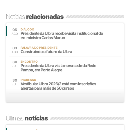
Notícias
relacionadas
05
DIÁLOGO
Presidente da Ulbra recebe visita institucional do
AGO
ex-ministro Carlos Marun
03
PALAVRA DO PRESIDENTE
Construindo o futuro da Ulbra
AGO
30
ENCONTRO
Presidente da Ulbra visita nova sede da Rede
JUL
Pampa, em Porto Alegre
30
INGRESSO
Vestibular Ulbra 2026/2 está com inscrições
JUL
abertas para mais de 50 cursos
Últimas
notícias