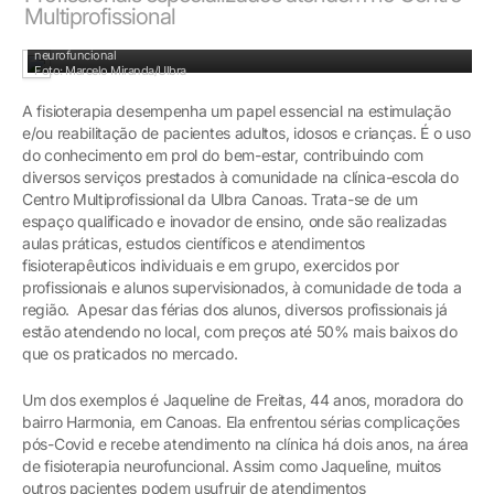
Multiprofissional
Novos passos: Jaqueline e Ketlin Massoco, especialista em fisioterapia
neurofuncional
Foto: Marcelo Miranda/Ulbra
A fisioterapia desempenha um papel essencial na estimulação
e/ou reabilitação de pacientes adultos, idosos e crianças. É o uso
do conhecimento em prol do bem-estar, contribuindo com
diversos serviços prestados à comunidade na clínica-escola do
Centro Multiprofissional da Ulbra Canoas. Trata-se de um
espaço qualificado e inovador de ensino, onde são realizadas
aulas práticas, estudos científicos e atendimentos
fisioterapêuticos individuais e em grupo, exercidos por
profissionais e alunos supervisionados, à comunidade de toda a
região. Apesar das férias dos alunos, diversos profissionais já
estão atendendo no local, com preços até 50% mais baixos do
que os praticados no mercado.
Um dos exemplos é Jaqueline de Freitas, 44 anos, moradora do
bairro Harmonia, em Canoas. Ela enfrentou sérias complicações
pós-Covid e recebe atendimento na clínica há dois anos, na área
de fisioterapia neurofuncional. Assim como Jaqueline, muitos
outros pacientes podem usufruir de atendimentos