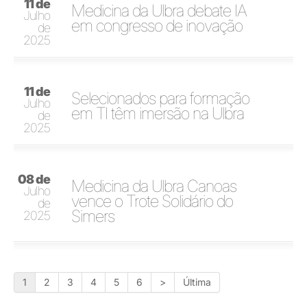
11 de
Medicina da Ulbra debate IA
Julho
em congresso de inovação
de
2025
11 de
Selecionados para formação
Julho
em TI têm imersão na Ulbra
de
2025
08 de
Medicina da Ulbra Canoas
Julho
vence o Trote Solidário do
de
Simers
2025
1
2
3
4
5
6
>
Última