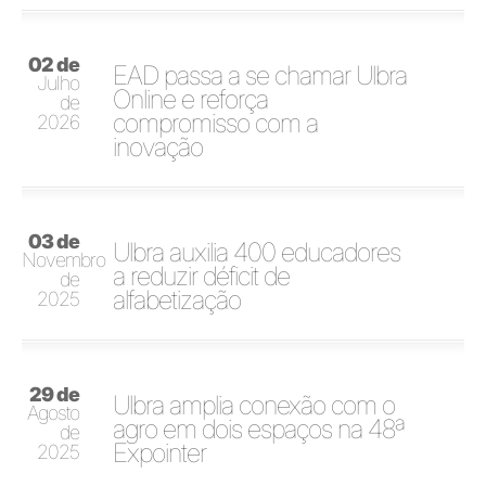
02 de
EAD passa a se chamar Ulbra
Julho
Online e reforça
de
compromisso com a
2026
inovação
03 de
Ulbra auxilia 400 educadores
Novembro
a reduzir déficit de
de
alfabetização
2025
29 de
Ulbra amplia conexão com o
Agosto
agro em dois espaços na 48ª
de
Expointer
2025