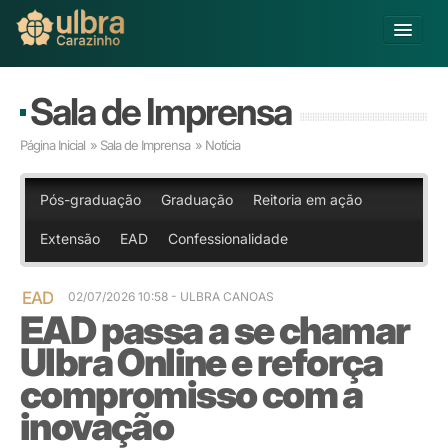
Alterar Unidade
Sala de Imprensa
Buscar
Página Inicial
»
Sala de Imprensa
» Notícia
Já sou Aluno
Matricule-se
Pós-graduação
Graduação
Reitoria em ação
Extensão
EAD
Confessionalidade
Educação Básica
Graduação
Pós-graduação
EAD
02/07/2026 10:58 - ULBRA CANOAS
EAD passa a se chamar
Educação a Distância
Pesquisa
Ulbra Online e reforça
Extensão
compromisso com a
Infraestrutura e Serviços
inovação
Inovação
Sobre a ULBRA