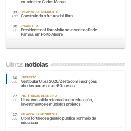
ex-ministro Carlos Marun
03
PALAVRA DO PRESIDENTE
Construindo o futuro da Ulbra
AGO
30
ENCONTRO
Presidente da Ulbra visita nova sede da Rede
JUL
Pampa, em Porto Alegre
Últimas
notícias
30
INGRESSO
Vestibular Ulbra 2026/2 está com inscrições
JUL
abertas para mais de 50 cursos
27
INSTITUIÇÃO DE ENSINO
Ulbra consolida retomada com educação,
JUL
investimentos e múltiplos projetos
27
PALAVRA DO PRESIDENTE
Ulbra fortalece a gestão pública por meio da
JUL
educação