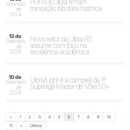
PGFN e Ulbra firmam
Setembro
transação tributária histórica
de
2024
12 de
Novo reitor da Ulbra RS
Setembro
assume com foco na
de
excelência acadêmica
2024
10 de
Ulbra/Light é a campeã da 1ª
Setembro
Superliga Master de Vôlei 50+
de
2024
<
1
2
3
4
5
6
7
8
9
10
11
>
Última