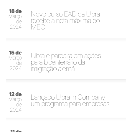
18 de
Novo curso EAD da Ulbra
Março
recebe a nota máxima do
de
MEC
2024
15 de
Ulbra é parceira em ações
Março
para bicentenário da
de
imigração alemã
2024
12 de
Lançado Ulbra In Company,
Março
um programa para empresas
de
2024
11 de