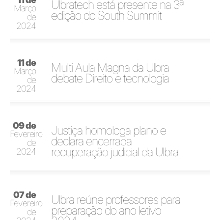
Ulbratech está presente na 3ª
Março
edição do South Summit
de
2024
11 de
Multi Aula Magna da Ulbra
Março
debate Direito e tecnologia
de
2024
09 de
Justiça homologa plano e
Fevereiro
declara encerrada
de
recuperação judicial da Ulbra
2024
07 de
Ulbra reúne professores para
Fevereiro
preparação do ano letivo
de