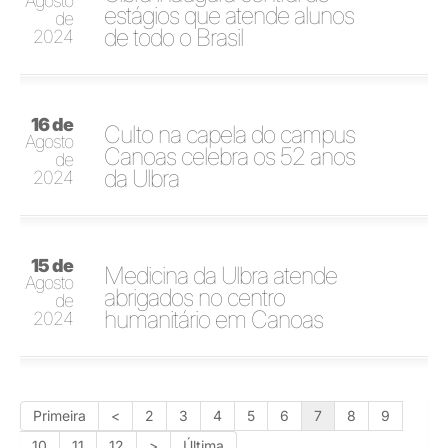
Agosto
estágios que atende alunos
de
de todo o Brasil
2024
16 de
Culto na capela do campus
Agosto
Canoas celebra os 52 anos
de
da Ulbra
2024
15 de
Medicina da Ulbra atende
Agosto
abrigados no centro
de
humanitário em Canoas
2024
Primeira
<
2
3
4
5
6
7
8
9
10
11
12
>
Última