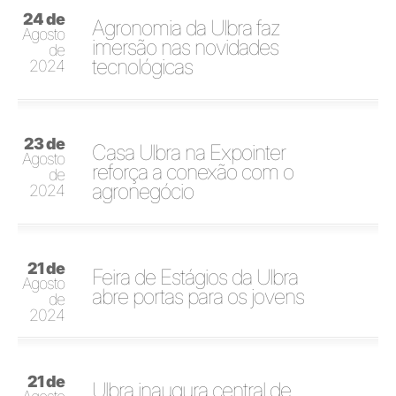
24 de
Agronomia da Ulbra faz
Agosto
imersão nas novidades
de
tecnológicas
2024
23 de
Casa Ulbra na Expointer
Agosto
reforça a conexão com o
de
agronegócio
2024
21 de
Feira de Estágios da Ulbra
Agosto
abre portas para os jovens
de
2024
21 de
Ulbra inaugura central de