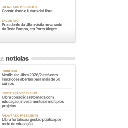
PALAVRA DO PRESIDENTE
Construindo o futuro da Ulbra
ENCONTRO
Presidente da Ulbra visita nova sede
da Rede Pampa, em Porto Alegre
mas
notícias
INGRESSO
Vestibular Ulbra 2026/2 está com
inscrições abertas para mais de 50
cursos
INSTITUIÇÃO DE ENSINO
Ulbra consolida retomada com
educação, investimentos e múltiplos
projetos
PALAVRA DO PRESIDENTE
Ulbra fortalece a gestão pública por
meio da educação