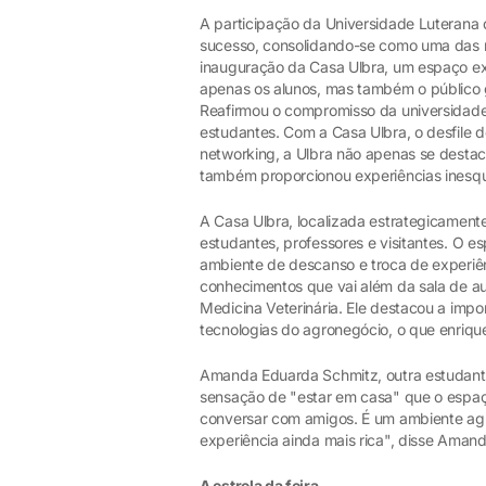
A participação da Universidade Luterana d
sucesso, consolidando-se como uma das m
inauguração da Casa Ulbra, um espaço excl
apenas os alunos, mas também o público g
Reafirmou o compromisso da universidade
estudantes. Com a Casa Ulbra, o desfile 
networking, a Ulbra não apenas se destac
também proporcionou experiências inesque
A Casa Ulbra, localizada estrategicamente
estudantes, professores e visitantes. O e
ambiente de descanso e troca de experiên
conhecimentos que vai além da sala de au
Medicina Veterinária. Ele destacou a impor
tecnologias do agronegócio, o que enriq
Amanda Eduarda Schmitz, outra estudante
sensação de "estar em casa" que o espaç
conversar com amigos. É um ambiente agr
experiência ainda mais rica", disse Amand
A estrela da feira