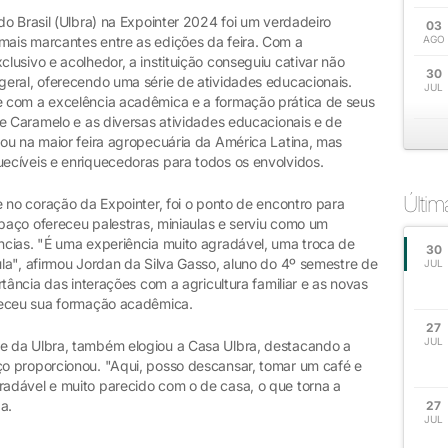
o Brasil (Ulbra) na Expointer 2024 foi um verdadeiro
03
ais marcantes entre as edições da feira. Com a
AGO
usivo e acolhedor, a instituição conseguiu cativar não
30
eral, oferecendo uma série de atividades educacionais.
JUL
 com a excelência acadêmica e a formação prática de seus
de Caramelo e as diversas atividades educacionais e de
ou na maior feira agropecuária da América Latina, mas
cíveis e enriquecedoras para todos os envolvidos.
Últi
 no coração da Expointer, foi o ponto de encontro para
spaço ofereceu palestras, miniaulas e serviu como um
cias. "É uma experiência muito agradável, uma troca de
30
la", afirmou Jordan da Silva Gasso, aluno do 4º semestre de
JUL
tância das interações com a agricultura familiar e as novas
ueceu sua formação acadêmica.
27
JUL
 da Ulbra, também elogiou a Casa Ulbra, destacando a
o proporcionou. "Aqui, posso descansar, tomar um café e
adável e muito parecido com o de casa, o que torna a
a.
27
JUL