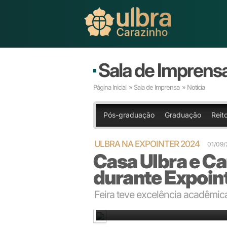
Sala de Imprens
Página Inicial
»
Sala de Imprensa
» Notícia
Pós-graduação
Graduação
Reit
ULBRA NA EXPOINTER 2024
01/09
Casa Ulbra e C
durante Expoin
Feira teve excelência acadêmic
Caramelo apreciou o público em frente a Casa Ulbra