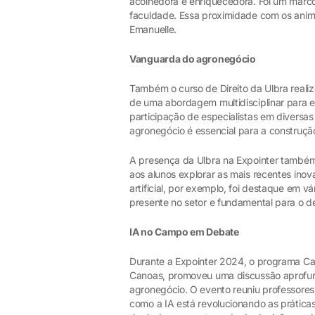
acolhedora e enriquecedora. Foi um marc
faculdade. Essa proximidade com os animai
Emanuelle.
Vanguarda do agronegócio
Também o curso de Direito da Ulbra realiz
de uma abordagem multidisciplinar para e
participação de especialistas em diversas 
agronegócio é essencial para a construção
A presença da Ulbra na Expointer também
aos alunos explorar as mais recentes inov
artificial, por exemplo, foi destaque em 
presente no setor e fundamental para o d
IA no Campo em Debate
Durante a Expointer 2024, o programa C
Canoas, promoveu uma discussão aprofunda
agronegócio. O evento reuniu professores
como a IA está revolucionando as prática