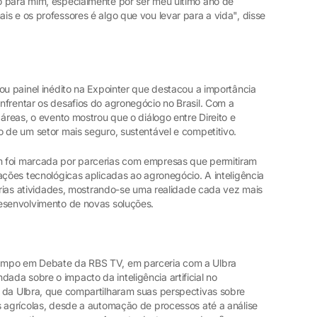
o para mim, especialmente por ser meu último ano de
s e os professores é algo que vou levar para a vida", disse
ou painel inédito na Expointer que destacou a importância
nfrentar os desafios do agronegócio no Brasil. Com a
áreas, o evento mostrou que o diálogo entre Direito e
 de um setor mais seguro, sustentável e competitivo.
 foi marcada por parcerias com empresas que permitiram
ações tecnológicas aplicadas ao agronegócio. A inteligência
várias atividades, mostrando-se uma realidade cada vez mais
esenvolvimento de novas soluções.
ampo em Debate da RBS TV, em parceria com a Ulbra
da sobre o impacto da inteligência artificial no
 da Ulbra, que compartilharam suas perspectivas sobre
s agrícolas, desde a automação de processos até a análise