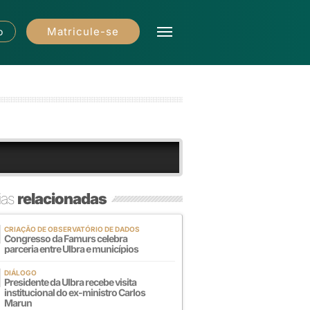
Matricule-se
o
ias
relacionadas
CRIAÇÃO DE OBSERVATÓRIO DE DADOS
Congresso da Famurs celebra
parceria entre Ulbra e municípios
DIÁLOGO
Presidente da Ulbra recebe visita
institucional do ex-ministro Carlos
Marun