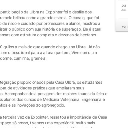
23
JUL
ticipação da Ulbra na Expointer foi o desfile dos
amelo brilhou como a grande estrela. O cavalo, que foi
de risco e cuidado por professores e alunos, mostrou a
ver
star o público com sua história de superação. Ele é atual
noas com estrutura completa e dezenas de hectares.
0 quilos a mais do que quando chegou na Ulbra. Já não
om o peso ideal para a altura que tem. Vive como um
 dorme, caminha, grameia.
egração proporcionados pela Casa Ulbra, os estudantes
par de atividades práticas que ampliaram seus
o. Acompanhando a pesagem dos maiores touros da feira e
os alunos dos cursos de Medicina Veterinária, Engenharia e
fios e as inovações do agronegócio.
a terceira vez da Expointer, ressaltou a importância da Casa
espaço só nosso, tivemos uma experiência muito mais