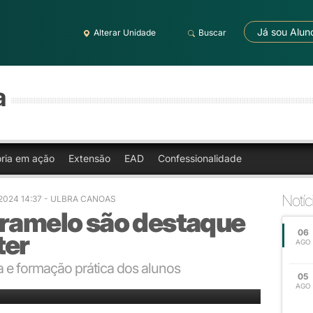
Já sou Alun
Alterar Unidade
Buscar
a
oria em ação
Extensão
EAD
Confessionalidade
Notíc
/2024 14:37 - ULBRA CANOAS
aramelo são destaque
06
ter
AGO
a e formação prática dos alunos
05
AGO