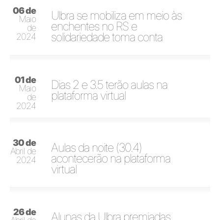
06 de
Ulbra se mobiliza em meio às
Maio
enchentes no RS e
de
solidariedade toma conta
2024
01 de
Dias 2 e 3.5 terão aulas na
Maio
plataforma virtual
de
2024
30 de
Aulas da noite (30.4)
Abril de
acontecerão na plataforma
2024
virtual
26 de
Alunas da Ulbra premiadas