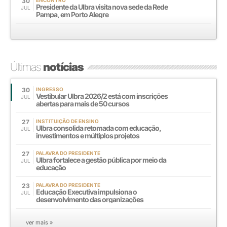
30
Presidente da Ulbra visita nova sede da Rede
JUL
Pampa, em Porto Alegre
Últimas
notícias
30
INGRESSO
Vestibular Ulbra 2026/2 está com inscrições
JUL
abertas para mais de 50 cursos
27
INSTITUIÇÃO DE ENSINO
Ulbra consolida retomada com educação,
JUL
investimentos e múltiplos projetos
27
PALAVRA DO PRESIDENTE
Ulbra fortalece a gestão pública por meio da
JUL
educação
23
PALAVRA DO PRESIDENTE
Educação Executiva impulsiona o
JUL
desenvolvimento das organizações
ver mais »