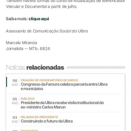
Também haverá turmas do curso de Atualização de Identificador
Veicular e Documental a partir de julho.
Saiba mais:
clique aqui
Assessoria de Comunicação Social da Ulbra
Marcelo Miranda
Jornalista -- MTb. 6824
Notícias
relacionadas
06
CRIAÇÃO DE OBSERVATÓRIO DE DADOS
Congresso da Famurs celebra parceria entre Ulbra
AGO
e municípios
05
DIÁLOGO
Presidente da Ulbra recebe visita institucional do
AGO
ex-ministro Carlos Marun
03
PALAVRA DO PRESIDENTE
Construindo o futuro da Ulbra
AGO
ENCONTRO