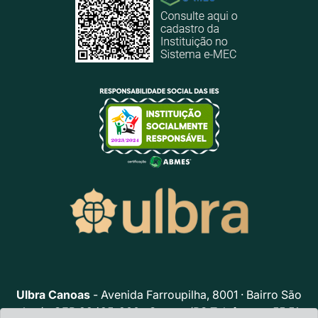
Ulbra Canoas
- Avenida Farroupilha, 8001 · Bairro São
José · CEP 92425-900 · Canoas/RS Telefone: + 55 51