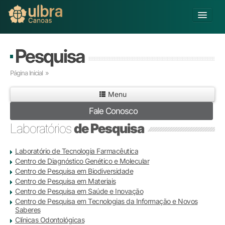
Alterar Unidade
Pesquisa
Buscar
Página Inicial
»
Já sou Aluno
Menu
Matricule-se
Fale Conosco
Educação Básica
Laboratórios
de Pesquisa
Graduação
Educação a Distância
Laboratório de Tecnologia Farmacêutica
Pós-graduação
Centro de Diagnóstico Genético e Molecular
Pesquisa
Centro de Pesquisa em Biodiversidade
Centro de Pesquisa em Materiais
Extensão
Centro de Pesquisa em Saúde e Inovação
Infraestrutura e Serviços
Centro de Pesquisa em Tecnologias da Informação e Novos
Inovação
Saberes
Clínicas Odontológicas
Sobre a ULBRA