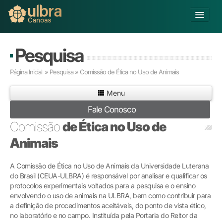
Alterar Unidade
Pesquisa
Buscar
Página Inicial
» Pesquisa » Comissão de Ética no Uso de Animais
Já sou Aluno
Menu
Matricule-se
Fale Conosco
Educação Básica
Comissão
de Ética no Uso de
Graduação
Animais
Educação a Distância
Pós-graduação
A Comissão de Ética no Uso de Animais da Universidade Luterana
Pesquisa
do Brasil (CEUA-ULBRA) é responsável por analisar e qualificar os
Extensão
protocolos experimentais voltados para a pesquisa e o ensino
Infraestrutura e Serviços
envolvendo o uso de animais na ULBRA, bem como contribuir para
a definição de procedimentos aceitáveis, do ponto de vista ético,
Inovação
no laboratório e no campo. Instituída pela Portaria do Reitor da
Sobre a ULBRA