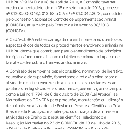
ULBRA nº 926/10 de 08 de abril de 2010, a Comissão teve seu
credenciamento deferido em 05 de setembro de 2013, processo
nº 01200.000046/2013-68 e CIAEP nº 01.0042.2013, concedido
pelo Conselho Nacional de Controle de Experimentação Animal
(CONCEA), atualizado pelo Extrato de Parecer no 38/2018
(CONCEA).
A CEUA-ULBRA está encarregada de emitir pareceres quanto aos
aspectos éticos de todos os procedimentos envolvendo animais na
ULBRA, desde que contribuam para o entendimento de princípios
biológicos fundamentais, com o objetivo de minorar o impacto de
tais atividades sobre o bem-estar dos animais.
A Comissão desempenha papel consultivo, normativo, deliberativo,
educativo e de supervisão, fomentando a reflexão ética sobre a
atividade científica envolvendo animais e suas atividades estão
pautadas na legislação e nas recomendações em vigor no campo,
como a Lei no 11.794, de 8 de outubro de 2008 (Lei Arouca), as
Normativas do CONCEA para produção, manutenção ou utilização
de animais em atividades de Ensino ou Pesquisa Científica, o Guia
Brasileiro de Produção, manutenção ou utilização de animais em
atividades de Ensino ou pesquisa científica, relacionado à
Resolução Normativa no 23 do CONCEA, de 23 de julho de 2015,
a Diretriz de Prática de Eutanásia - CONCEA e a Resolução