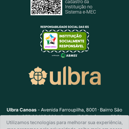
Ulbra Canoas
- Avenida Farroupilha, 8001 · Bairro São
José · CEP 92425-900 · Canoas/RS Telefone: + 55 51
Utilizamos tecnologias para melhorar sua experiência,
3477.4000 · E-mail:
ulbra@ulbra.br