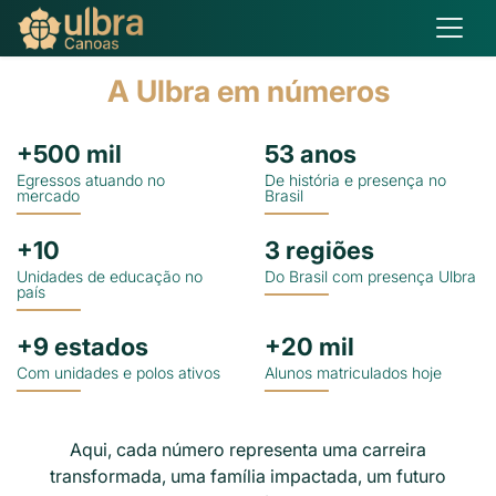
Matricule-se
A Ulbra em números
+
500
mil
53
anos
Egressos atuando no
De história e presença no
mercado
Brasil
+
10
3
regiões
Unidades de educação no
Do Brasil com presença Ulbra
país
+
9
estados
+
20
mil
Com unidades e polos ativos
Alunos matriculados hoje
Aqui, cada número representa uma carreira
transformada, uma família impactada, um futuro