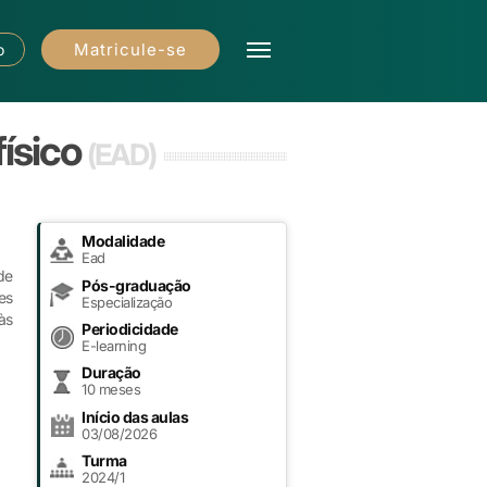
Matricule-se
o
físico
(EAD)
Modalidade
Ead
de
Pós-graduação
es
Especialização
às
Periodicidade
E-learning
Duração
10 meses
Início das aulas
03/08/2026
Turma
2024/1