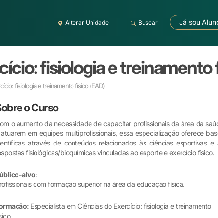
Já sou Alun
Alterar Unidade
Buscar
ício: fisiologia e treinamento 
ício: fisiologia e treinamento físico
(EAD)
Sobre o Curso
om o aumento da necessidade de capacitar profissionais da área da saú
 atuarem em equipes multiprofissionais, essa especialização oferece bas
ientíficas através de conteúdos relacionados às ciências esportivas e 
espostas fisiológicas/bioquímicas vinculadas ao esporte e exercício físico.
úblico-alvo:
rofissionais com formação superior na área da educação física.
ormação:
Especialista em Ciências do Exercício: fisiologia e treinamento
ísico