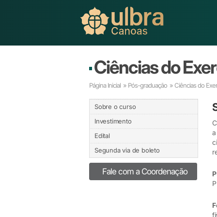
Ciências do Exerc
Página Inicial
»
Pós-graduação
» Ciências do Exerc
Sobre o curso
Investimento
C
a
Edital
c
Segunda via de boleto
r
Fale com a Coordenação
P
P
F
f