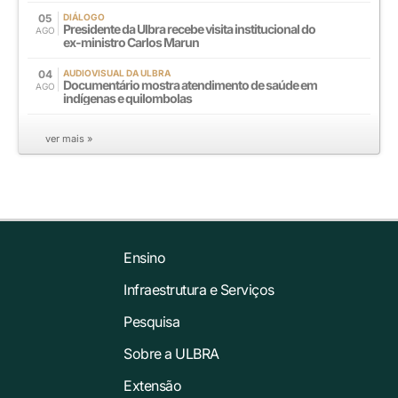
05
DIÁLOGO
Presidente da Ulbra recebe visita institucional do
AGO
ex-ministro Carlos Marun
04
AUDIOVISUAL DA ULBRA
Documentário mostra atendimento de saúde em
AGO
indígenas e quilombolas
ver mais »
Ensino
Infraestrutura e Serviços
Pesquisa
Sobre a ULBRA
Extensão