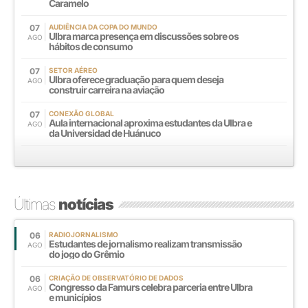
Caramelo
07
AUDIÊNCIA DA COPA DO MUNDO
Ulbra marca presença em discussões sobre os
AGO
hábitos de consumo
07
SETOR AÉREO
Ulbra oferece graduação para quem deseja
AGO
construir carreira na aviação
07
CONEXÃO GLOBAL
Aula internacional aproxima estudantes da Ulbra e
AGO
da Universidad de Huánuco
Últimas
notícias
06
RADIOJORNALISMO
Estudantes de jornalismo realizam transmissão
AGO
do jogo do Grêmio
06
CRIAÇÃO DE OBSERVATÓRIO DE DADOS
Congresso da Famurs celebra parceria entre Ulbra
AGO
e municípios