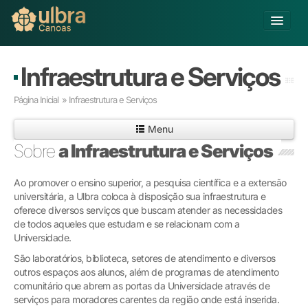
Alterar Unidade
Infraestrutura e Serviços
Buscar
Página Inicial
» Infraestrutura e Serviços
Já sou Aluno
Menu
Matricule-se
Sobre
a Infraestrutura e Serviços
Educação Básica
Ao promover o ensino superior, a pesquisa científica e a extensão
Graduação
universitária, a Ulbra coloca à disposição sua infraestrutura e
Educação a Distância
oferece diversos serviços que buscam atender as necessidades
Pós-graduação
de todos aqueles que estudam e se relacionam com a
Pesquisa
Universidade.
Extensão
São laboratórios, biblioteca, setores de atendimento e diversos
Infraestrutura e Serviços
outros espaços aos alunos, além de programas de atendimento
comunitário que abrem as portas da Universidade através de
Inovação
serviços para moradores carentes da região onde está inserida.
Sobre a ULBRA