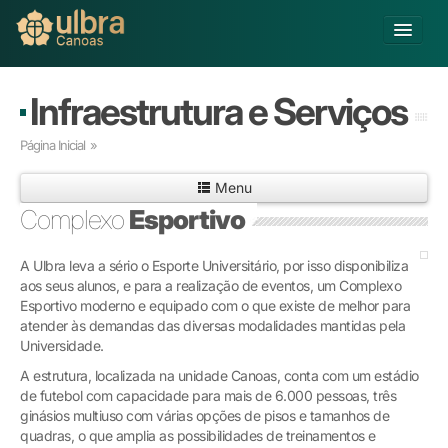
Alterar Unidade
Infraestrutura e Serviços
Buscar
Página Inicial
»
Já sou Aluno
Menu
Matricule-se
Complexo
Esportivo
Educação Básica
A Ulbra leva a sério o Esporte Universitário, por isso disponibiliza
Graduação
aos seus alunos, e para a realização de eventos, um Complexo
Educação a Distância
Esportivo moderno e equipado com o que existe de melhor para
Pós-graduação
atender às demandas das diversas modalidades mantidas pela
Pesquisa
Universidade.
Extensão
A estrutura, localizada na unidade Canoas, conta com um estádio
Infraestrutura e Serviços
de futebol com capacidade para mais de 6.000 pessoas, três
ginásios multiuso com várias opções de pisos e tamanhos de
Inovação
quadras, o que amplia as possibilidades de treinamentos e
Sobre a ULBRA