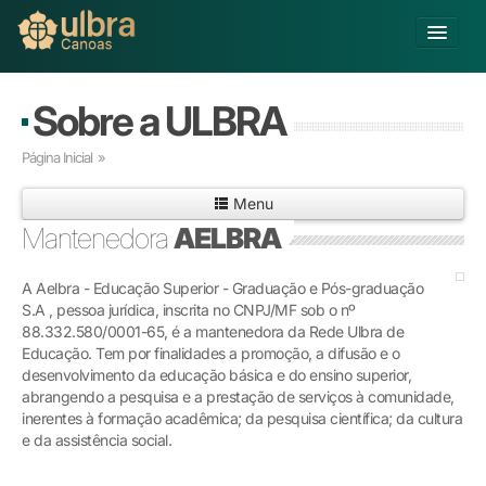
Alterar Unidade
Sobre a ULBRA
Buscar
Página Inicial
»
Já sou Aluno
Menu
Matricule-se
Mantenedora
AELBRA
Educação Básica
A Aelbra - Educação Superior - Graduação e Pós-graduação
Graduação
S.A , pessoa jurídica, inscrita no CNPJ/MF sob o nº
Educação a Distância
88.332.580/0001-65, é a mantenedora da Rede Ulbra de
Pós-graduação
Educação. Tem por finalidades a promoção, a difusão e o
Pesquisa
desenvolvimento da educação básica e do ensino superior,
abrangendo a pesquisa e a prestação de serviços à comunidade,
Extensão
inerentes à formação acadêmica; da pesquisa científica; da cultura
Infraestrutura e Serviços
e da assistência social.
Inovação
Sobre a ULBRA