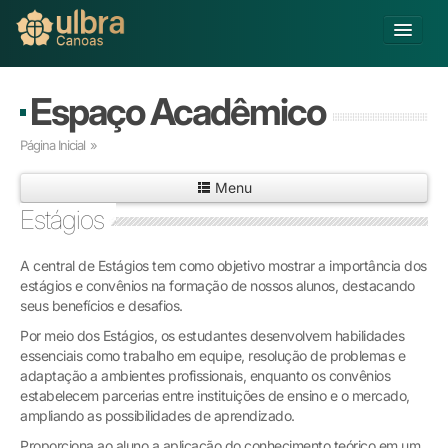
Alterar Unidade
Espaço Acadêmico
Buscar
Página Inicial
»
Já sou Aluno
Menu
Matricule-se
Estágios
Educação Básica
A central de Estágios tem como objetivo mostrar a importância dos
Graduação
estágios e convênios na formação de nossos alunos, destacando
Educação a Distância
seus benefícios e desafios.
Pós-graduação
Por meio dos Estágios, os estudantes desenvolvem habilidades
Pesquisa
essenciais como trabalho em equipe, resolução de problemas e
Extensão
adaptação a ambientes profissionais, enquanto os convênios
Infraestrutura e Serviços
estabelecem parcerias entre instituições de ensino e o mercado,
ampliando as possibilidades de aprendizado.
Inovação
Sobre a ULBRA
Proporciona ao aluno a aplicação do conhecimento teórico em um