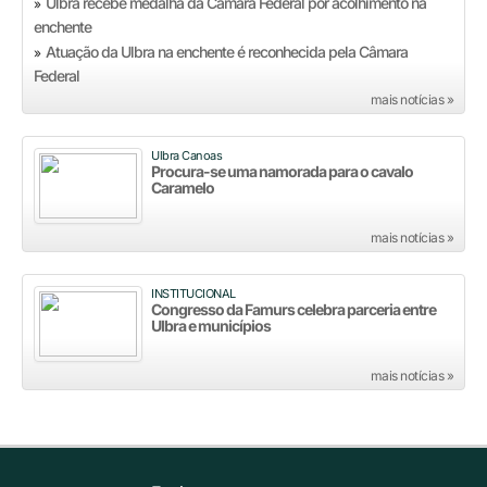
Ulbra recebe medalha da Câmara Federal por acolhimento na
»
enchente
Atuação da Ulbra na enchente é reconhecida pela Câmara
»
Federal
mais notícias »
Ulbra Canoas
Procura-se uma namorada para o cavalo
Caramelo
mais notícias »
INSTITUCIONAL
Congresso da Famurs celebra parceria entre
Ulbra e municípios
mais notícias »