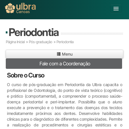
Alterar Unidade
Periodontia
Buscar
Página Inicial
»
Pós-graduação
» Periodontia
Já sou Aluno
Menu
Matricule-se
Fale com a Coordenação
Educação Básica
Sobre o Curso
Graduação
Educação a Distância
O curso de pós-graduação em Periodontia da Ulbra capacita o
profissional de Odontologia, do ponto de vista teórico (cognitivo)
Pós-graduação
e prático (comportamental), a compreender o processo saúde-
Pesquisa
doença periodontal e peri-implantar. Possibilita que o aluno
Extensão
execute a prevenção e o tratamento das doenças dos tecidos
Infraestrutura e Serviços
imediatamente próximos aos dentes. Desenvolve habilidades
clínicas para o diagnóstico de diferentes complexidades. Permite
Inovação
a realização de procedimentos e cirurgias estéticas e o
Sobre a ULBRA