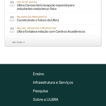
03
VOLTA ÀS AULAS
Ulbra Canoas terá recepção especial para
AGO
estudantes nesta terça-feira
03
PALAVRA DO PRESIDENTE
Construindo o futuro da Ulbra
AGO
03
PAUTAS, DESAFIOS E PROPOSTAS
Ulbra fortalece relação com Centros Acadêmicos
AGO
ver mais »
Ensino
Infraestrutura e Serviços
Pesquisa
Sobre a ULBRA