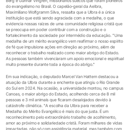
Berg e Gunnar Vingren, missionários suecos que foram pioneiros
do evangelismo no Brasil. O capelão-geral da Aelbra,
Maximiliano Wolfgramm Silva, ressalta que a Ulbra é a única
instituição que está sendo agraciada com a medalha, o que
evidencia nossas raízes de uma comunidade religiosa cristã que
se preocupa em poder contribuir com a construção e o
fortalecimento da sociedade por intermédio da educação. "Uma
medalha de um mérito evangélico vem reafirmar o nosso espírito
de fé que impulsiona ações em direção ao próximo, além de
reconhecer o trabalho realizado como maior abrigo do Estado.
As pessoas também vivenciaram um apoio emocional e espiritual
muito presente durante toda a época do abrigo."
Em sua indicação, o deputado Marcel Van Hattem destacou a
atuação da Ulbra durante a enchente que atingiu o Rio Grande
do Sul em 2024. Na ocasião, a universidade montou, no campus
Canoas, o maior abrigo do Estado, acolhendo cerca de 8 mil
pessoas e 3 mil animais que ficaram desalojados devido à
catástrofe climática. "A escolha da Ulbra para receber a
Medalha do Mérito Evangélico é mais do que justa. É um
reconhecimento pelo extraordinário trabalho de acolhimento,
amor ao próximo e solidariedade cristã. Foram milhares de vidas
impactadas, não só com assistência material, mas também com