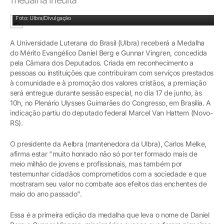
Ulbra foi reconhecida por sua atuação durante a enchente de maio de 2024
Foto: Ulbra/Divulgação
A Universidade Luterana do Brasil (Ulbra) receberá a Medalha
do Mérito Evangélico Daniel Berg e Gunnar Vingren, concedida
pela Câmara dos Deputados. Criada em reconhecimento a
pessoas ou instituições que contribuíram com serviços prestados
à comunidade e à promoção dos valores cristãos, a premiação
será entregue durante sessão especial, no dia 17 de junho, às
10h, no Plenário Ulysses Guimarães do Congresso, em Brasília. A
indicação partiu do deputado federal Marcel Van Hattem (Novo-
RS).
O presidente da Aelbra (mantenedora da Ulbra), Carlos Melke,
afirma estar "muito honrado não só por ter formado mais de
meio milhão de jovens e profissionais, mas também por
testemunhar cidadãos comprometidos com a sociedade e que
mostraram seu valor no combate aos efeitos das enchentes de
maio do ano passado".
Essa é a primeira edição da medalha que leva o nome de Daniel