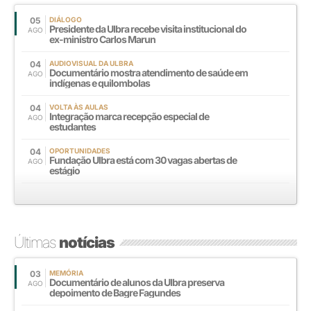
05
DIÁLOGO
Presidente da Ulbra recebe visita institucional do
AGO
ex-ministro Carlos Marun
04
AUDIOVISUAL DA ULBRA
Documentário mostra atendimento de saúde em
AGO
indígenas e quilombolas
04
VOLTA ÀS AULAS
Integração marca recepção especial de
AGO
estudantes
04
OPORTUNIDADES
Fundação Ulbra está com 30 vagas abertas de
AGO
estágio
Últimas
notícias
03
MEMÓRIA
Documentário de alunos da Ulbra preserva
AGO
depoimento de Bagre Fagundes