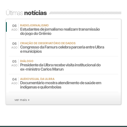
Últimas
notícias
06
RADIOJORNALISMO
Estudantes de jornalismo realizam transmissão
AGO
do jogo do Grêmio
06
CRIAÇÃO DE OBSERVATÓRIO DE DADOS
Congresso da Famurs celebra parceria entre Ulbra
AGO
e municípios
05
DIÁLOGO
Presidente da Ulbra recebe visita institucional do
AGO
ex-ministro Carlos Marun
04
AUDIOVISUAL DA ULBRA
Documentário mostra atendimento de saúde em
AGO
indígenas e quilombolas
ver mais »