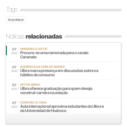
Tags
Acontece
Notícias
relacionadas
07
HERDEIRO À VISTA?
Procura-se uma namorada para o cavalo
AGO
Caramelo
07
AUDIÊNCIA DA COPA DO MUNDO
Ulbra marca presença em discussões sobre os
AGO
hábitos de consumo
07
SETOR AÉREO
Ulbra oferece graduação para quem deseja
AGO
construir carreira na aviação
07
CONEXÃO GLOBAL
Aula internacional aproxima estudantes da Ulbra e
AGO
da Universidad de Huánuco