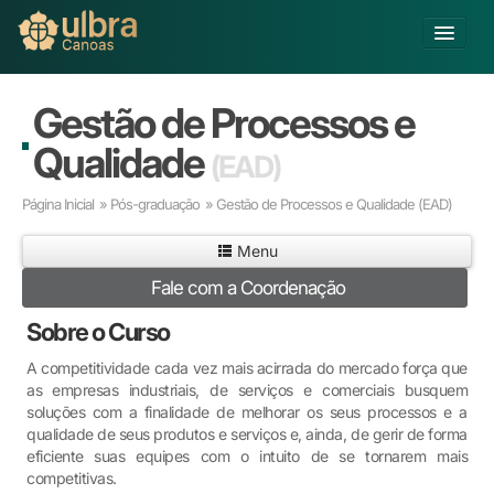
Alterar Unidade
Gestão de Processos e
Buscar
Qualidade
(EAD)
Já sou Aluno
Página Inicial
»
Pós-graduação
» Gestão de Processos e Qualidade
(EAD)
Matricule-se
Menu
Educação Básica
Fale com a Coordenação
Graduação
Educação a Distância
Sobre o Curso
Pós-graduação
A competitividade cada vez mais acirrada do mercado força que
Pesquisa
as empresas industriais, de serviços e comerciais busquem
Extensão
soluções com a finalidade de melhorar os seus processos e a
Infraestrutura e Serviços
qualidade de seus produtos e serviços e, ainda, de gerir de forma
eficiente suas equipes com o intuito de se tornarem mais
Inovação
competitivas.
Sobre a ULBRA