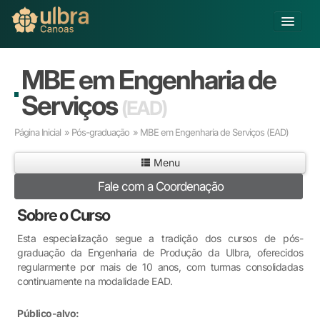
Alterar Unidade
MBE em Engenharia de
Buscar
Serviços
(EAD)
Já sou Aluno
Página Inicial
»
Pós-graduação
» MBE em Engenharia de Serviços
(EAD)
Matricule-se
Menu
Educação Básica
Fale com a Coordenação
Graduação
Educação a Distância
Sobre o Curso
Pós-graduação
Esta especialização segue a tradição dos cursos de pós-
Pesquisa
graduação da Engenharia de Produção da Ulbra, oferecidos
Extensão
regularmente por mais de 10 anos, com turmas consolidadas
Infraestrutura e Serviços
continuamente na modalidade EAD.
Inovação
Público-alvo:
Sobre a ULBRA