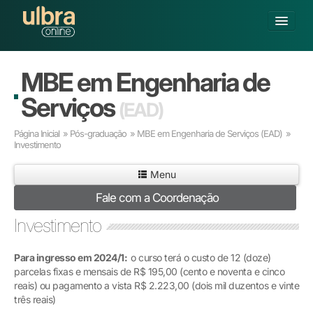
Fechar
Alterar Unidade
MBE em Engenharia de
Buscar
Serviços
(EAD)
Já sou Aluno
Página Inicial
»
Pós-graduação
»
MBE em Engenharia de Serviços
(EAD)
»
Matricule-se
Investimento
GRADUAÇÃO
Menu
PÓS-GRADUAÇÃO
Fale com a Coordenação
PESQUISA
Investimento
EXTENSÃO
POLOS CREDENCIADOS
Para ingresso em 2024/1:
o curso terá o custo de 12 (doze)
SOBRE A ULBRA
parcelas fixas e mensais de R$ 195,00 (cento e noventa e cinco
reais) ou pagamento a vista R$ 2.223,00 (dois mil duzentos e vinte
três reais)