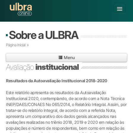
Alterar Unidade
Sobre a ULBRA
Buscar
Página Inicial
»
Já sou Aluno
Menu
Matricule-se
Avaliação
institucional
GRADUAÇÃO
Resultados da Autoavaliação Institucional 2018-2020
PÓS-GRADUAÇÃO
PESQUISA
Este relatório apresenta os resultados da Autoavaliação
EXTENSÃO
Institucional 2020, contemplando, de acordo com a Nota Técnica
POLOS CREDENCIADOS
INEP/DAES/CONAES No 065/2014, o Relatório Integral. Assim, por
tratar-se do relatório Integral, de acordo com a referida Nota,
SOBRE A ULBRA
apresenta um comparativo dos dados gerais alcançados nas
avaliações realizadas no triênio 2018, 2019 e 2020 em relação às
populações e número de respondentes, bem como em relação às