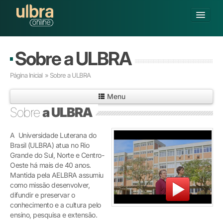
Alterar Unidade
Sobre a ULBRA
Buscar
Página Inicial
» Sobre a ULBRA
Já sou Aluno
Menu
Matricule-se
Sobre
a ULBRA
GRADUAÇÃO
A Universidade Luterana do
PÓS-GRADUAÇÃO
Brasil (ULBRA) atua no Rio
PESQUISA
Grande do Sul, Norte e Centro-
EXTENSÃO
Oeste há mais de 40 anos.
POLOS CREDENCIADOS
Mantida pela AELBRA assumiu
como missão desenvolver,
SOBRE A ULBRA
difundir e preservar o
conhecimento e a cultura pelo
ensino, pesquisa e extensão.