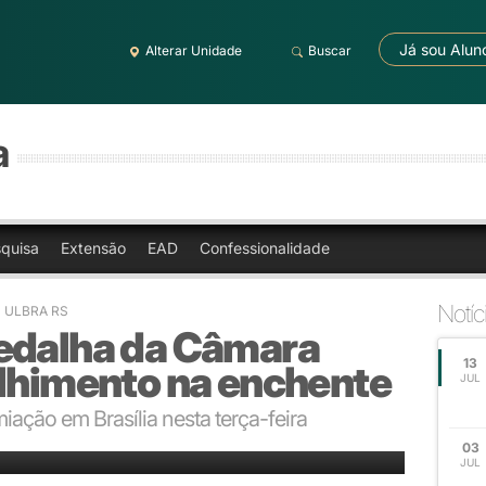
Já sou Alun
Alterar Unidade
Buscar
a
quisa
Extensão
EAD
Confessionalidade
Notíc
 - ULBRA RS
edalha da Câmara
13
olhimento na enchente
JUL
iação em Brasília nesta terça-feira
lha do deputado Marcel van Hattem
03
JUL