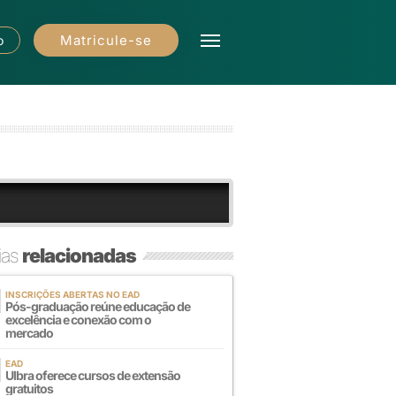
Matricule-se
o
ias
relacionadas
INSCRIÇÕES ABERTAS NO EAD
Pós-graduação reúne educação de
excelência e conexão com o
mercado
EAD
Ulbra oferece cursos de extensão
gratuitos