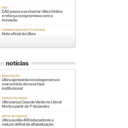
EAD
EAD passa a se chamar Ulbra Online
e reforça compromisso com a
inovação
COMUNICADO INSTITUCIONAL
Nota oficial da Ulbra
mas
notícias
RENOVAÇÃO
Ulbra apresenta nova logomarca e
marca início de nova fase
institucional
ESPAÇO NA PRAIA
Ulbra lança Casa de Verão no Litoral
Norte a partir de 1º de janeiro
APOIO AO ENSINO
Ulbra auxilia 400 educadores a
reduzir déficit de alfabetização