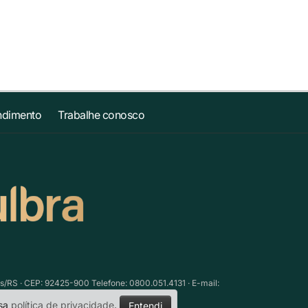
ndimento
Trabalhe conosco
as/RS · CEP: 92425-900 Telefone: 0800.051.4131 · E-mail:
ssa
política de privacidade
.
Entendi