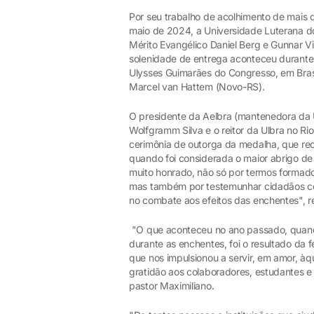
Por seu trabalho de acolhimento de mais 
maio de 2024, a Universidade Luterana do B
Mérito Evangélico Daniel Berg e Gunnar 
solenidade de entrega aconteceu durante s
Ulysses Guimarães do Congresso, em Brasí
Marcel van Hattem (Novo-RS).
O presidente da Aelbra (mantenedora da U
Wolfgramm Silva e o reitor da Ulbra no Rio
cerimônia de outorga da medalha, que re
quando foi considerada o maior abrigo de 
muito honrado, não só por termos formado 
mas também por testemunhar cidadãos c
no combate aos efeitos das enchentes", r
"O que aconteceu no ano passado, quando
durante as enchentes, foi o resultado da f
que nos impulsionou a servir, em amor, àq
gratidão aos colaboradores, estudantes e 
pastor Maximiliano.