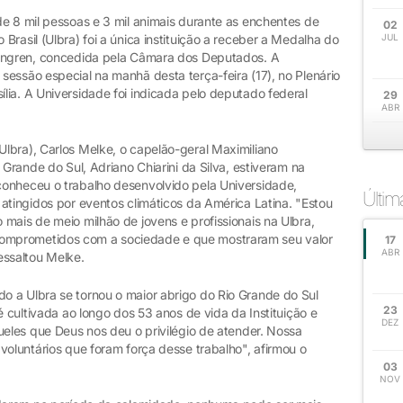
de 8 mil pessoas e 3 mil animais durante as enchentes de
02
rasil (Ulbra) foi a única instituição a receber a Medalha do
JUL
Vingren, concedida pela Câmara dos Deputados. A
essão especial na manhã desta terça-feira (17), no Plenário
lia. A Universidade foi indicada pelo deputado federal
29
ABR
lbra), Carlos Melke, o capelão-geral Maximiliano
 Grande do Sul, Adriano Chiarini da Silva, estiveram na
conheceu o trabalho desenvolvido pela Universidade,
Últi
atingidos por eventos climáticos da América Latina. "Estou
mais de meio milhão de jovens e profissionais na Ulbra,
omprometidos com a sociedade e que mostraram seu valor
17
ABR
essaltou Melke.
 a Ulbra se tornou o maior abrigo do Rio Grande do Sul
23
é cultivada ao longo dos 53 anos de vida da Instituição e
DEZ
ueles que Deus nos deu o privilégio de atender. Nossa
voluntários que foram força desse trabalho", afirmou o
03
NOV