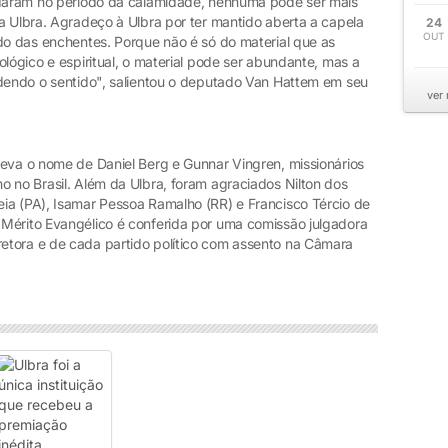
judaram no período da calamidade, nenhuma pode ser mais
a Ulbra. Agradeço à Ulbra por ter mantido aberta a capela
24
OUT
odo das enchentes. Porque não é só do material que as
ológico e espiritual, o material pode ser abundante, mas a
rdendo o sentido", salientou o deputado Van Hattem em seu
ver
leva o nome de Daniel Berg e Gunnar Vingren, missionários
 no Brasil. Além da Ulbra, foram agraciados Nilton dos
ia (PA), Isamar Pessoa Ramalho (RR) e Francisco Tércio de
Mérito Evangélico é conferida por uma comissão julgadora
etora e de cada partido político com assento na Câmara