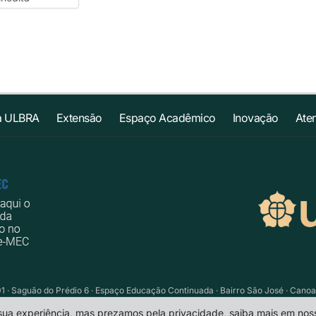
a ULBRA
Extensão
Espaço Acadêmico
Inovação
Ate
01 · Saguão do Prédio 6 · Espaço Educação Continuada · Bairro São José · Cano
portalead@ulbra.br
 sua experiência, mas prezamos pela privacidade, saiba mais em no