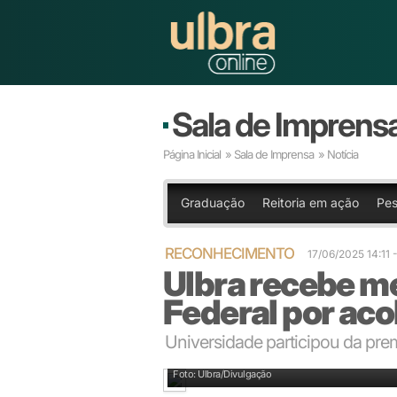
Sala de Imprens
Página Inicial
»
Sala de Imprensa
» Notícia
Graduação
Reitoria em ação
Pes
RECONHECIMENTO
17/06/2025 14:11
Ulbra recebe m
Federal por ac
Universidade participou da prem
Presidente da Aelbra, Carlos Melke, recebeu a meda
Foto: Ulbra/Divulgação