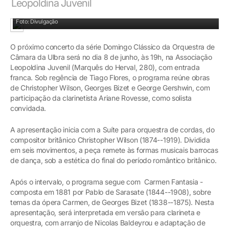
Leopoldina Juvenil
O próximo concerto será no dia 8 de junho na Associação Leopoldina Juvenil
Foto: Divulgação
O próximo concerto da série Domingo Clássico da Orquestra de
Câmara da Ulbra será no dia 8 de junho, às 19h, na Associação
Leopoldina Juvenil (Marquês do Herval, 280), com entrada
franca. Sob regência de Tiago Flores, o programa reúne obras
de Christopher Wilson, Georges Bizet e George Gershwin, com
participação da clarinetista Ariane Rovesse, como solista
convidada.
A apresentação inicia com a Suíte para orquestra de cordas, do
compositor britânico Christopher Wilson (1874--1919). Dividida
em seis movimentos, a peça remete às formas musicais barrocas
de dança, sob a estética do final do período romântico britânico.
Após o intervalo, o programa segue com Carmen Fantasia -
composta em 1881 por Pablo de Sarasate (1844--1908), sobre
temas da ópera Carmen, de Georges Bizet (1838--1875). Nesta
apresentação, será interpretada em versão para clarineta e
orquestra, com arranjo de Nicolas Baldeyrou e adaptação de