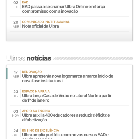
02
EAD
EAD passa a se chamar Ulbra Online e reforça
JUL
compromisso com a inovação
29
COMUNICADO INSTITUCIONAL
Nota oficial da Ulbra
ABR
Últimas
notícias
17
RENOVAÇÃO
Ulbra apresenta nova logomarca e marca início de
ABR
nova fase institucional
23
ESPAÇO NA PRAIA
Ulbra lança Casa de Verão no Litoral Norte a partir
DEZ
de 1º de janeiro
03
APOIO AO ENSINO
Ulbra auxilia 400 educadores a reduzir déficit de
NOV
alfabetização
24
ENSINO DE EXCELÊNCIA
Ulbra amplia portfólio com novos cursos EAD e
OUT