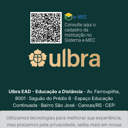
Ulbra EAD - Educação a Distância
- Av. Farroupilha,
8001 · Saguão do Prédio 6 · Espaço Educação
Continuada · Bairro São José · Canoas/RS · CEP:
92425-900 Telefone: 0800.051.4131 · E-mail:
Utilizamos tecnologias para melhorar sua experiência,
portalead@ulbra.br
mas prezamos pela privacidade, saiba mais em nossa