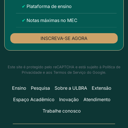
✔
Plataforma de ensino
✔
Notas máximas no MEC
INSCREVA-SE AGORA
Este site é protegido pelo reCAPTCHA e está sujeito à
Política de
Privacidade
e aos
Termos de Serviço
do Google.
Ensino
Pesquisa
Sobre a ULBRA
Extensão
Espaço Acadêmico
Inovação
Atendimento
Trabalhe conosco