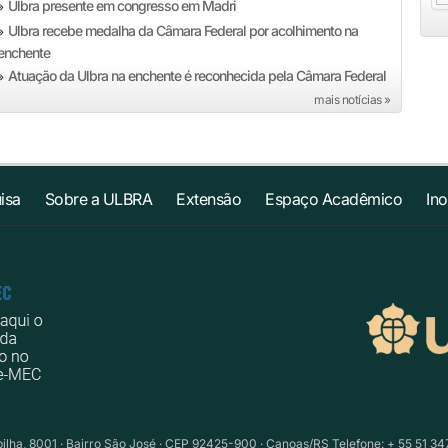
Ulbra presente em congresso em Madri
»
Ulbra recebe medalha da Câmara Federal por acolhimento na
»
enchente
Atuação da Ulbra na enchente é reconhecida pela Câmara Federal
»
mais notícias »
isa
Sobre a ULBRA
Extensão
Espaço Acadêmico
In
ilha, 8001 · Bairro São José · CEP 92425-900 · Canoas/RS Telefone: + 55 51 34