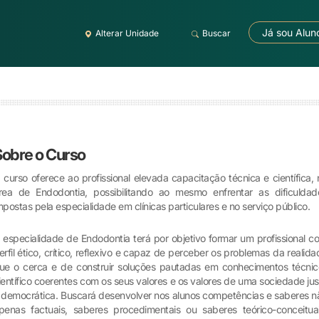
Já sou Alun
Alterar Unidade
Buscar
Sobre o Curso
 curso oferece ao profissional elevada capacitação técnica e científica, 
rea de Endodontia, possibilitando ao mesmo enfrentar as dificuldad
mpostas pela especialidade em clínicas particulares e no serviço público.
 especialidade de Endodontia terá por objetivo formar um profissional c
erfil ético, crítico, reflexivo e capaz de perceber os problemas da realida
ue o cerca e de construir soluções pautadas em conhecimentos técnic
ientífico coerentes com os seus valores e os valores de uma sociedade jus
 democrática. Buscará desenvolver nos alunos competências e saberes n
penas factuais, saberes procedimentais ou saberes teórico-conceituai