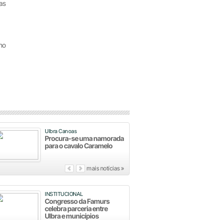
as
ho
Ulbra Canoas
Procura-se uma namorada
para o cavalo Caramelo
mais notícias »
INSTITUCIONAL
Congresso da Famurs
celebra parceria entre
Ulbra e municípios