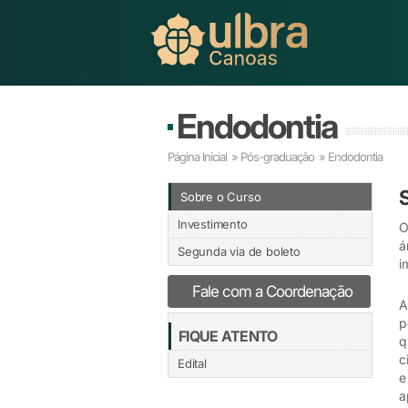
Endodontia
Página Inicial
»
Pós-graduação
» Endodontia
Sobre o Curso
Investimento
O
á
Segunda via de boleto
i
Fale com a Coordenação
A
p
FIQUE ATENTO
q
c
Edital
e
a