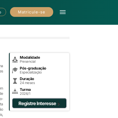
Matricule-se
o
Modalidade
Presencial
na
Pós-graduação
es
Especialização
Duração
24 meses
om
Turma
de
2026/1
o-
Registre Interesse
ta
ão
s,