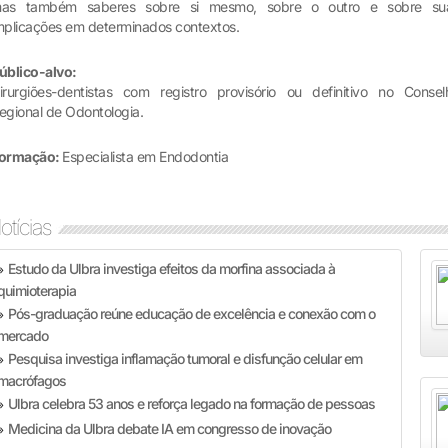
as também saberes sobre si mesmo, sobre o outro e sobre su
mplicações em determinados contextos.
úblico-alvo:
irurgiões-dentistas com registro provisório ou definitivo no Consel
egional de Odontologia.
ormação:
Especialista em Endodontia
otícias
Estudo da Ulbra investiga efeitos da morfina associada à
»
quimioterapia
Pós-graduação reúne educação de excelência e conexão com o
»
mercado
Pesquisa investiga inflamação tumoral e disfunção celular em
»
macrófagos
Ulbra celebra 53 anos e reforça legado na formação de pessoas
»
Medicina da Ulbra debate IA em congresso de inovação
»