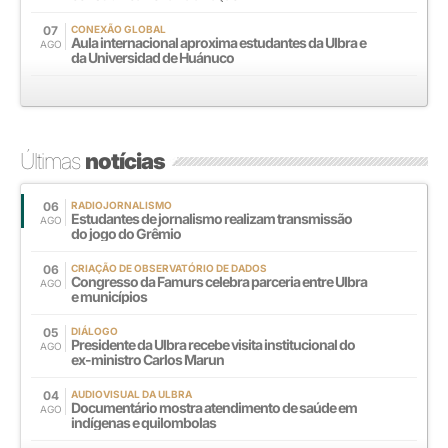
07
CONEXÃO GLOBAL
Aula internacional aproxima estudantes da Ulbra e
AGO
da Universidad de Huánuco
Últimas
notícias
06
RADIOJORNALISMO
Estudantes de jornalismo realizam transmissão
AGO
do jogo do Grêmio
06
CRIAÇÃO DE OBSERVATÓRIO DE DADOS
Congresso da Famurs celebra parceria entre Ulbra
AGO
e municípios
05
DIÁLOGO
Presidente da Ulbra recebe visita institucional do
AGO
ex-ministro Carlos Marun
04
AUDIOVISUAL DA ULBRA
Documentário mostra atendimento de saúde em
AGO
indígenas e quilombolas