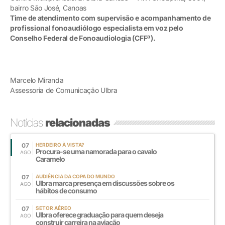
bairro São José, Canoas
Time de atendimento com supervisão e acompanhamento de
profissional fonoaudiólogo especialista em voz pelo
Conselho Federal de Fonoaudiologia (CFFª).
Marcelo Miranda
Assessoria de Comunicação Ulbra
Notícias
relacionadas
07
HERDEIRO À VISTA?
Procura-se uma namorada para o cavalo
AGO
Caramelo
07
AUDIÊNCIA DA COPA DO MUNDO
Ulbra marca presença em discussões sobre os
AGO
hábitos de consumo
07
SETOR AÉREO
Ulbra oferece graduação para quem deseja
AGO
construir carreira na aviação