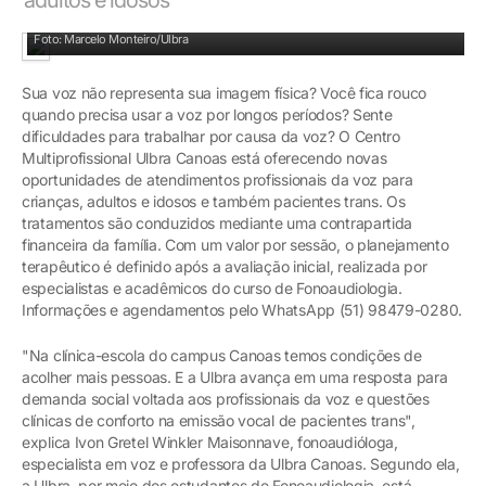
Supervisão de fonoaudiólogo especialista em voz
Foto: Marcelo Monteiro/Ulbra
Sua voz não representa sua imagem física? Você fica rouco
quando precisa usar a voz por longos períodos? Sente
dificuldades para trabalhar por causa da voz? O Centro
Multiprofissional Ulbra Canoas está oferecendo novas
oportunidades de atendimentos profissionais da voz para
crianças, adultos e idosos e também pacientes trans. Os
tratamentos são conduzidos mediante uma contrapartida
financeira da família. Com um valor por sessão, o planejamento
terapêutico é definido após a avaliação inicial, realizada por
especialistas e acadêmicos do curso de Fonoaudiologia.
Informações e agendamentos pelo WhatsApp (51) 98479-0280.
"Na clínica-escola do campus Canoas temos condições de
acolher mais pessoas. E a Ulbra avança em uma resposta para
demanda social voltada aos profissionais da voz e questões
clínicas de conforto na emissão vocal de pacientes trans",
explica Ivon Gretel Winkler Maisonnave, fonoaudióloga,
especialista em voz e professora da Ulbra Canoas. Segundo ela,
a Ulbra, por meio dos estudantes de Fonoaudiologia, está