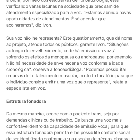
verificando várias lacunas na sociedade que precisam de
atendimento especializado para a voz. "Estamos abrindo novas
oportunidades de atendimentos. É só agendar que
acolheremos", diz Ivon.
Sua voz não lhe representa? Este questionamento, que dá nome
ao projeto, atende todos os públicos, garante Ivon. "Situações
ao longo do envelhecimento, onde há emissão da voz já
sofrendo os efeitos da menopausa ou andropausa, por exemplo.
Não há necessidade de envelhecer a voz conforme a idade
cronológica", observa a fonoaudióloga. "Podemos possibilitar
recursos de fortalecimento muscular, conforto fonatório para que
o indivíduo consiga emitir uma voz que o represente", relata a
especialista em voz.
Estrutura fonadora
Da mesma maneira, ocorre com o paciente trans, seja por
demandas clínicas ou de trabalho. Ele busca uma voz mais
confortável dentro da capacidade de emissão vocal, para que
essa estrutura fonadora permita e lhe possibilite conforto social
de ser identificado conforme a sua escolha de gênero, observa a