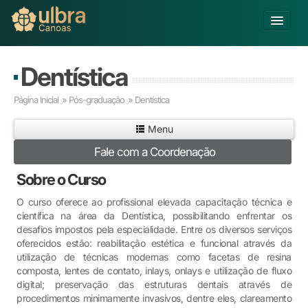
Alterar Unidade
Dentística
Buscar
Página Inicial
»
Pós-graduação
» Dentística
Já sou Aluno
Menu
Matricule-se
Fale com a Coordenação
Educação Básica
Sobre o Curso
Graduação
Educação a Distância
O curso oferece ao profissional elevada capacitação técnica e
científica na área da Dentística, possibilitando enfrentar os
Pós-graduação
desafios impostos pela especialidade. Entre os diversos serviços
Pesquisa
oferecidos estão: reabilitação estética e funcional através da
Extensão
utilização de técnicas modernas como facetas de resina
Infraestrutura e Serviços
composta, lentes de contato, inlays, onlays e utilização de fluxo
digital; preservação das estruturas dentais através de
Inovação
procedimentos minimamente invasivos, dentre eles, clareamento
Sobre a ULBRA