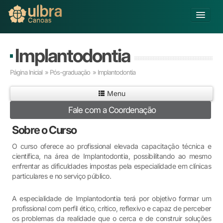
Alterar Unidade
Implantodontia
Buscar
Página Inicial
»
Pós-graduação
» Implantodontia
Já sou Aluno
Menu
Matricule-se
Fale com a Coordenação
Educação Básica
Sobre o Curso
Graduação
Educação a Distância
O curso oferece ao profissional elevada capacitação técnica e
científica, na área de Implantodontia, possibilitando ao mesmo
Pós-graduação
enfrentar as dificuldades impostas pela especialidade em clínicas
Pesquisa
particulares e no serviço público.
Extensão
Infraestrutura e Serviços
A especialidade de Implantodontia terá por objetivo formar um
Inovação
profissional com perfil ético, crítico, reflexivo e capaz de perceber
os problemas da realidade que o cerca e de construir soluções
Sobre a ULBRA