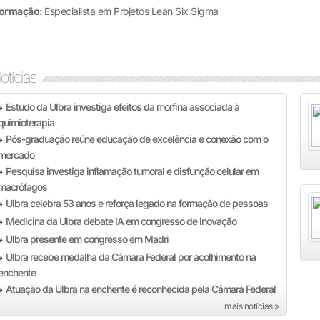
ormação:
Especialista em Projetos Lean Six Sigma
otícias
Estudo da Ulbra investiga efeitos da morfina associada à
»
quimioterapia
Pós-graduação reúne educação de excelência e conexão com o
»
mercado
Pesquisa investiga inflamação tumoral e disfunção celular em
»
macrófagos
Ulbra celebra 53 anos e reforça legado na formação de pessoas
»
Medicina da Ulbra debate IA em congresso de inovação
»
Ulbra presente em congresso em Madri
»
Ulbra recebe medalha da Câmara Federal por acolhimento na
»
enchente
Atuação da Ulbra na enchente é reconhecida pela Câmara Federal
»
mais notícias »