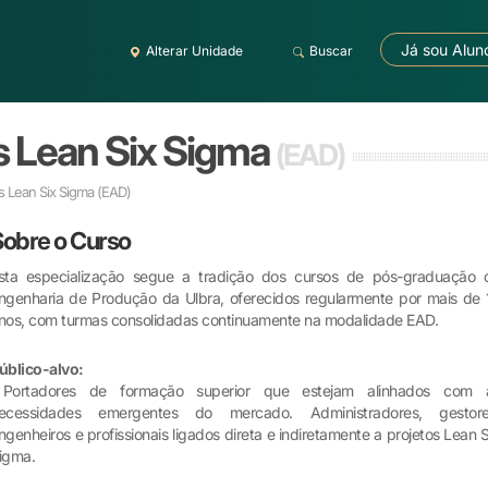
Já sou Alun
Alterar Unidade
Buscar
 Lean Six Sigma
(EAD)
 Lean Six Sigma
(EAD)
Sobre o Curso
sta especialização segue a tradição dos cursos de pós-graduação 
ngenharia de Produção da Ulbra, oferecidos regularmente por mais de 
nos, com turmas consolidadas continuamente na modalidade EAD.
úblico-alvo:
ortadores de formação superior que estejam alinhados com 
ecessidades emergentes do mercado. Administradores, gestore
ngenheiros e profissionais ligados direta e indiretamente a projetos Lean S
igma.