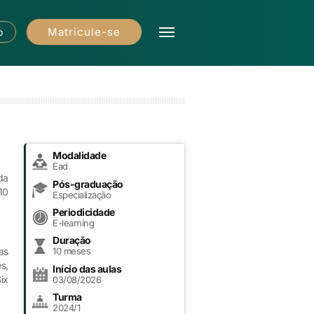
Matricule-se
o
Modalidade
Ead
da
Pós-graduação
10
Especialização
Periodicidade
E-learning
Duração
10 meses
as
s,
Início das aulas
ix
03/08/2026
Turma
2024/1