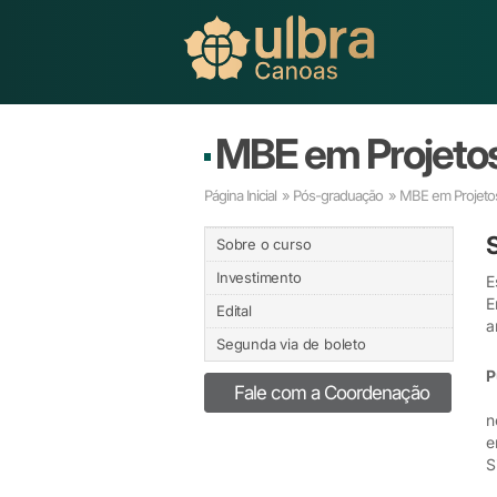
MBE em Projetos
Página Inicial
»
Pós-graduação
» MBE em Projetos
Sobre o curso
Investimento
E
E
Edital
a
Segunda via de boleto
P
Fale com a Coordenação
P
n
e
S