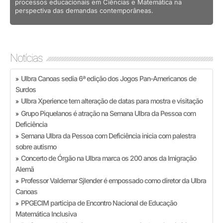
processos educacionais em Ciências e Matemática na
perspectiva das demandas contemporâneas.
Notícias
Ulbra Canoas sedia 6ª edição dos Jogos Pan-Americanos de
»
Surdos
Ulbra Xperience tem alteração de datas para mostra e visitação
»
Grupo Piquelanos é atração na Semana Ulbra da Pessoa com
»
Deficiência
Semana Ulbra da Pessoa com Deficiência inicia com palestra
»
sobre autismo
Concerto de Órgão na Ulbra marca os 200 anos da Imigração
»
Alemã
Professor Valdemar Sjlender é empossado como diretor da Ulbra
»
Canoas
PPGECIM participa de Encontro Nacional de Educação
»
Matemática Inclusiva