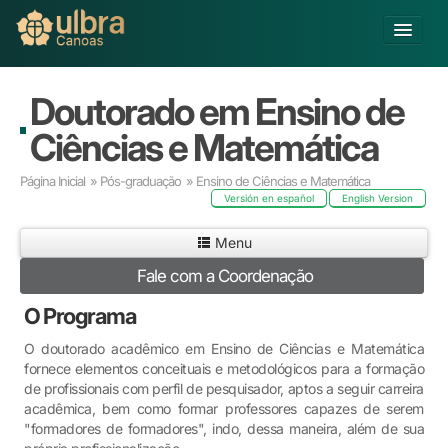
Alterar Unidade
Doutorado em Ensino de
Buscar
Ciências e Matemática
Já sou Aluno
Página Inicial
»
Pós-graduação
» Ensino de Ciências e Matemática
Matricule-se
Versión en español
English Version
Educação Básica
Menu
Graduação
Fale com a Coordenação
Educação a Distância
O Programa
Pós-graduação
Pesquisa
O doutorado acadêmico em Ensino de Ciências e Matemática
Extensão
fornece elementos conceituais e metodológicos para a formação
de profissionais com perfil de pesquisador, aptos a seguir carreira
Infraestrutura e Serviços
acadêmica, bem como formar professores capazes de serem
Inovação
"formadores de formadores", indo, dessa maneira, além de sua
Sobre a ULBRA