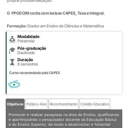
própria profissionalização.
O PPGECIM conta com bolsas CAPES, Taxa e Integral.
Formação:
Doutor em Ensino de Ciências e Matemática
Modalidade
Presencial
Pós-graduação
Doutorado
Duração
8 semestres
Curso recomendado pela CAPES
Objetivos
Público-Alvo
Reconhecimento
Crédito Educativo
Promover e realizar pesquisas na área de Ensino, qualificando
e aperfeiçoando o pesquisador docente da Educação Básica
e do Ensino Superior, de modo a desenvolver e fomentar