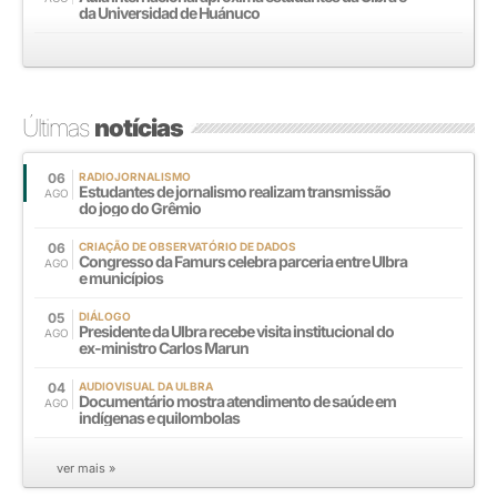
da Universidad de Huánuco
Últimas
notícias
06
RADIOJORNALISMO
Estudantes de jornalismo realizam transmissão
AGO
do jogo do Grêmio
06
CRIAÇÃO DE OBSERVATÓRIO DE DADOS
Congresso da Famurs celebra parceria entre Ulbra
AGO
e municípios
05
DIÁLOGO
Presidente da Ulbra recebe visita institucional do
AGO
ex-ministro Carlos Marun
04
AUDIOVISUAL DA ULBRA
Documentário mostra atendimento de saúde em
AGO
indígenas e quilombolas
ver mais »