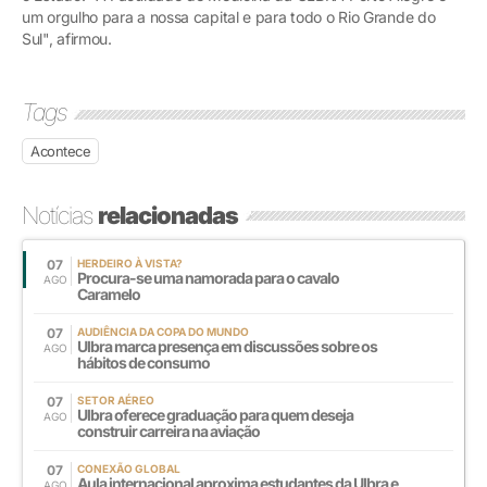
um orgulho para a nossa capital e para todo o Rio Grande do
Sul", afirmou.
Tags
Acontece
Notícias
relacionadas
07
HERDEIRO À VISTA?
Procura-se uma namorada para o cavalo
AGO
Caramelo
07
AUDIÊNCIA DA COPA DO MUNDO
Ulbra marca presença em discussões sobre os
AGO
hábitos de consumo
07
SETOR AÉREO
Ulbra oferece graduação para quem deseja
AGO
construir carreira na aviação
07
CONEXÃO GLOBAL
Aula internacional aproxima estudantes da Ulbra e
AGO